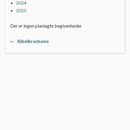
2024
2025
Der er ingen planlagte begivenheder
←
Previous
Bibelkredsene
Indlægsnavigation
post: